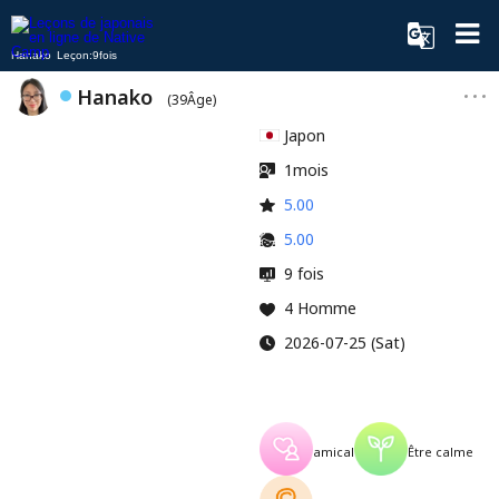
Hanako Leçon:9fois
Hanako
(39Âge)
Japon
1mois
5.00
5.00
9 fois
4 Homme
2026-07-25 (Sat)
amical
Être calme