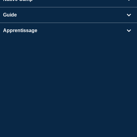
Guide
Apprentissage
Rechercher un enseignant
Autres
Informations sur l'entreprise
Apple et le logo Apple sont des marques déposées d'Apple Inc. aux États-Unis et dans
d'autres pays. App Store est une marque de service d'Apple Inc.
Google Play est une marque de commerce de Google LLC.
Copyright © 2026 Conversation en ligne en japonais