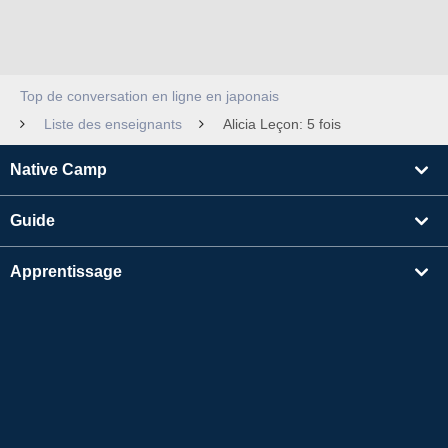
Top de conversation en ligne en japonais
Liste des enseignants
Alicia Leçon: 5 fois
Native Camp
Guide
Apprentissage
Rechercher un enseignant
Autres
Informations sur l'entreprise