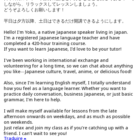
しながら、リラックスしてレッスンしましょう。
どうぞよろしくお願いします！
平日は夕方以降、土日はできるだけ開講できるようにします。
Hello! I’m Yoko, a native Japanese speaker living in Japan.
I'm a registered Japanese language teacher and have
completed a 420-hour training course.
If you want to learn Japanese, I’d love to be your tutor!
I've been working in international exchange and
volunteering for a long time, so we can chat about anything
you like―Japanese culture, travel, anime, or delicious food!
Also, since I’m learning English myself, I totally understand
how you feel as a language learner. Whether you want to
practice daily conversation, business Japanese, or just basic
grammar, I’m here to help.
I will make myself available for lessons from the late
afternoon onwards on weekdays, and as much as possible
on weekends.
Just relax and join my class as if you’re catching up with a
friend. I can’t wait to see you!
Traduire