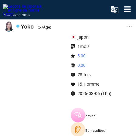
Yoko Leçon:78fois
Yoko
(57Âge)
Japon
1mois
5.00
0.00
78 fois
15 Homme
2026-08-06 (Thu)
amical
Bon auditeur