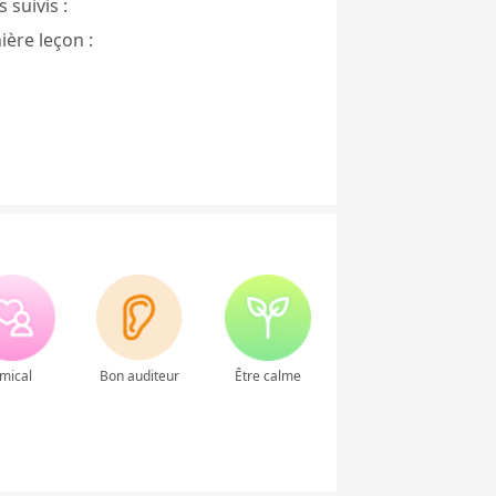
 suivis :
ière leçon :
mical
Bon auditeur
Être calme