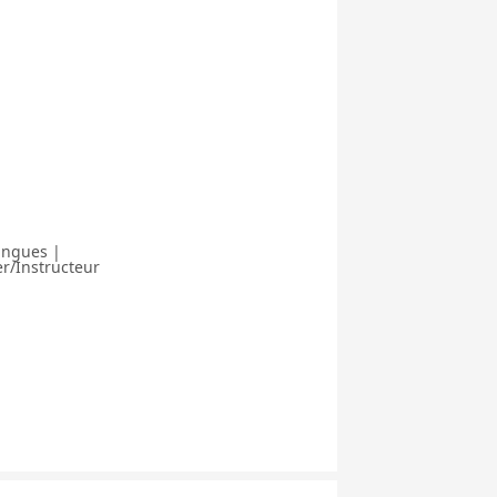
angues |
r/Instructeur