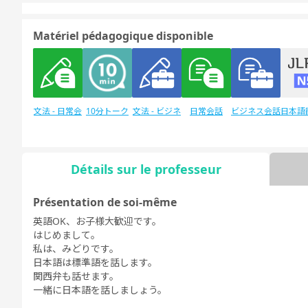
Matériel pédagogique disponible
文法 - 日常会
10分トーク
文法 - ビジネ
日常会話
ビジネス会話
日本語
話
ス会話
験
Détails sur le professeur
Discussion
日本語能力試
デイリートピ
Présentation de soi-même
libre
験1級
ック
英語OK、お子様大歓迎です。
はじめまして。
私は、みどりです。
日本語は標準語を話します。
関西弁も話せます。
一緒に日本語を話しましょう。