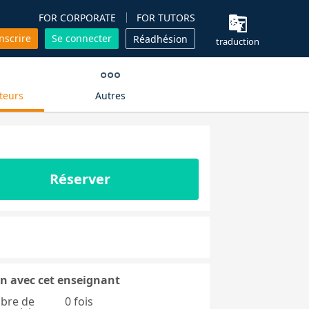
FOR CORPORATE
FOR TUTORS
inscrire
Se connecter
Réadhésion
traduction
teurs
Autres
Réserver
n avec cet enseignant
bre de
0 fois