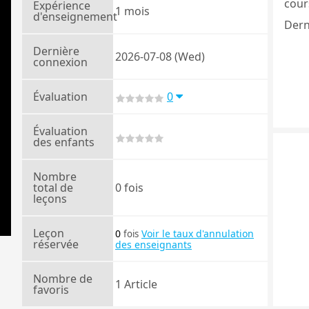
cours
Expérience
1 mois
d'enseignement
Dern
Dernière
2026-07-08 (Wed)
connexion
Évaluation
0
Évaluation
des enfants
Nombre
total de
0 fois
leçons
Leçon
0
Voir le taux d'annulation
fois
réservée
des enseignants
Nombre de
1 Article
favoris