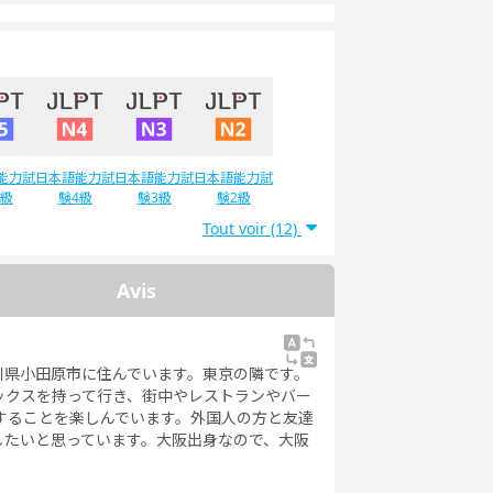
能力試
日本語能力試
日本語能力試
日本語能力試
5級
験4級
験3級
験2級
Tout voir (12)
Avis
川県小田原市に住んでいます。東京の隣です。
ックスを持って行き、街中やレストランやバー
在することを楽しんでいます。外国人の方と友達
したいと思っています。大阪出身なので、大阪