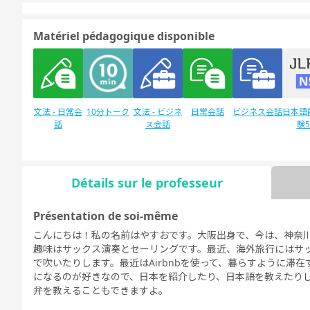
Matériel pédagogique disponible
文法 - 日常会
10分トーク
文法 - ビジネ
日常会話
ビジネス会話
日本語
話
ス会話
験
Détails sur le professeur
Discussion
日本語能力試
デイリートピ
libre
験1級
ック
Présentation de soi-même
こんにちは！私の名前はやすおです。大阪出身で、今は、神奈
趣味はサックス演奏とセーリングです。最近、海外旅行にはサ
で吹いたりします。最近はAirbnbを使って、暮らすように滞
になるのが好きなので、日本を紹介したり、日本語を教えたり
弁を教えることもできますよ。