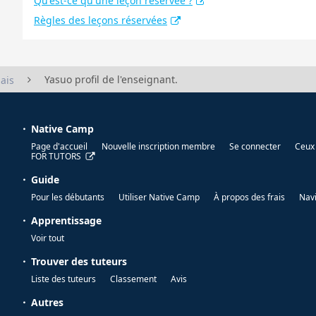
Qu'est-ce qu'une leçon réservée ?
Règles des leçons réservées
Yasuo profil de l'enseignant.
ais
Native Camp
Page d'accueil
Nouvelle inscription membre
Se connecter
Ceux 
FOR TUTORS
Guide
Pour les débutants
Utiliser Native Camp
À propos des frais
Nav
Apprentissage
Voir tout
Trouver des tuteurs
Liste des tuteurs
Classement
Avis
Autres