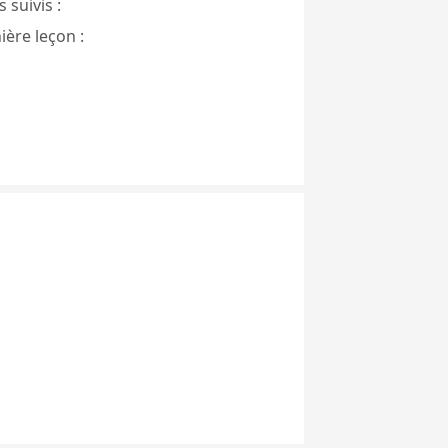
 suivis :
ière leçon :