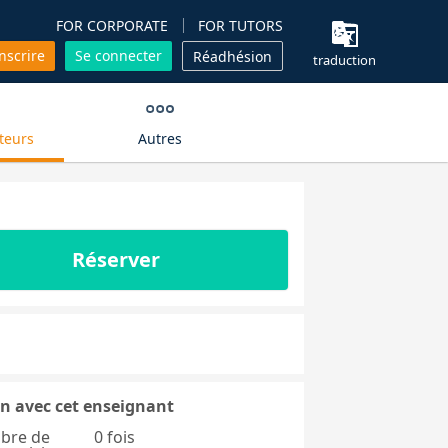
FOR CORPORATE
FOR TUTORS
inscrire
Se connecter
Réadhésion
traduction
teurs
Autres
Réserver
n avec cet enseignant
bre de
0 fois