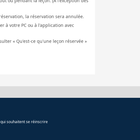
ut ou pendant la leçon. (À l'exception des
éservation, la réservation sera annulée.
er à votre PC ou à l'application avec
nsulter « Qu'est-ce qu'une leçon réservée »
qui souhaitent se réinscrire