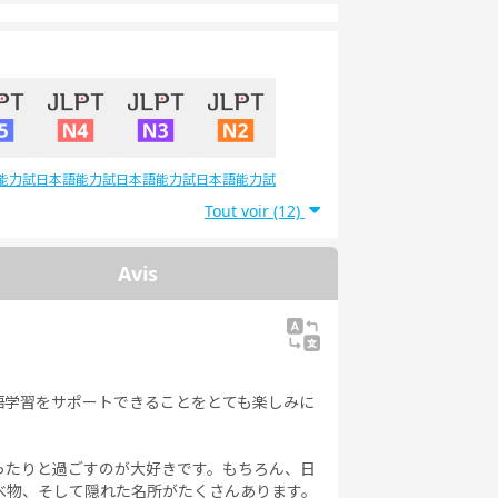
能力試
日本語能力試
日本語能力試
日本語能力試
5級
験4級
験3級
験2級
Tout voir (12)
Avis
語学習をサポートできることをとても楽しみに
ったりと過ごすのが大好きです。もちろん、日
べ物、そして隠れた名所がたくさんあります。