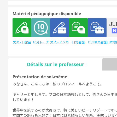
Matériel pédagogique disponible
文法 - 日常会
10分トーク
文法 - ビジネ
日常会話
ビジネス会話
日本語
話
ス会話
験
Détails sur le professeur
Discussion
日本語能力試
デイリートピ
Présentation de soi-même
libre
験1級
ック
みなさん、こんにちは！私のプロフィールへようこそ。
キャリーと申します。プロの日本語教師として、皆さんの日本
しています！
世界中を旅するのが大好きで、特に美しいビーチリゾートでゆ
本国内の旅行も大好き！日本には素晴らしい場所、美味しい食