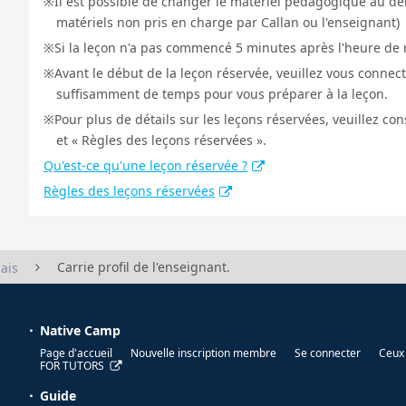
Il est possible de changer le matériel pédagogique au déb
matériels non pris en charge par Callan ou l'enseignant)
Si la leçon n'a pas commencé 5 minutes après l'heure de r
Avant le début de la leçon réservée, veuillez vous connect
suffisamment de temps pour vous préparer à la leçon.
Pour plus de détails sur les leçons réservées, veuillez co
et « Règles des leçons réservées ».
Qu'est-ce qu'une leçon réservée ?
Règles des leçons réservées
Carrie profil de l'enseignant.
ais
Native Camp
Page d'accueil
Nouvelle inscription membre
Se connecter
Ceux 
FOR TUTORS
Guide