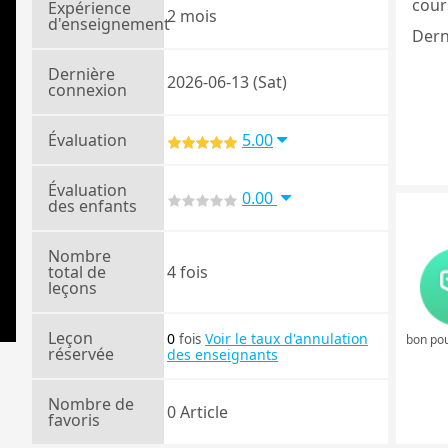
cours
Expérience
2 mois
d'enseignement
Dern
Dernière
2026-06-13 (Sat)
connexion
Évaluation
5.00
Évaluation
0.00
des enfants
Nombre
total de
4 fois
leçons
Leçon
0
Voir le taux d'annulation
fois
bon pou
réservée
des enseignants
Nombre de
0 Article
favoris