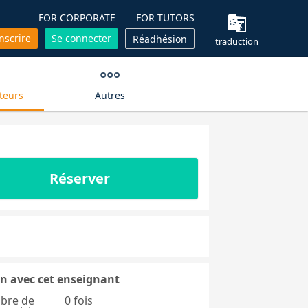
FOR CORPORATE
FOR TUTORS
inscrire
Se connecter
Réadhésion
traduction
teurs
Autres
Réserver
n avec cet enseignant
bre de
0 fois