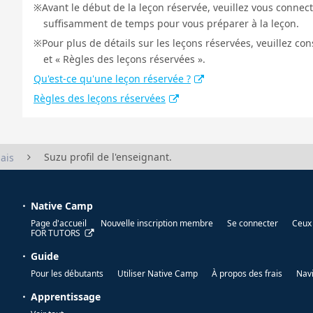
Avant le début de la leçon réservée, veuillez vous connect
suffisamment de temps pour vous préparer à la leçon.
Pour plus de détails sur les leçons réservées, veuillez co
et « Règles des leçons réservées ».
Qu'est-ce qu'une leçon réservée ?
Règles des leçons réservées
Suzu profil de l'enseignant.
ais
Native Camp
Page d'accueil
Nouvelle inscription membre
Se connecter
Ceux 
FOR TUTORS
Guide
Pour les débutants
Utiliser Native Camp
À propos des frais
Nav
Apprentissage