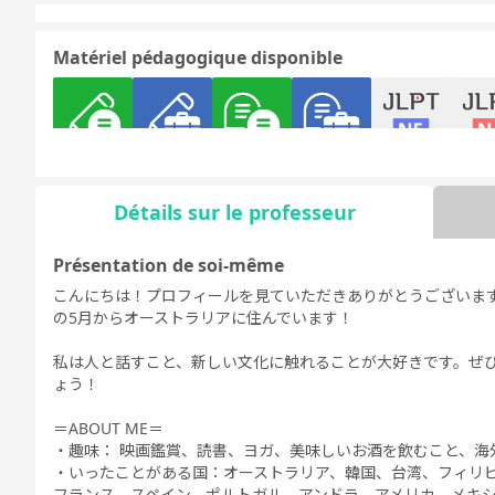
Matériel pédagogique disponible
文法 - 日常会
文法 - ビジネ
日常会話
ビジネス会話
日本語能力試
日本語
話
ス会話
験5級
験
Détails sur le professeur
Présentation de soi-même
こんにちは！プロフィールを見ていただきありがとうございます
Discussion
デイリートピ
の5月からオーストラリアに住んでいます！
libre
ック
私は人と話すこと、新しい文化に触れることが大好きです。ぜ
ょう！
＝ABOUT ME＝
・趣味： 映画鑑賞、読書、ヨガ、美味しいお酒を飲むこと、海
・いったことがある国：オーストラリア、韓国、台湾、フィリ
フランス、スペイン、ポルトガル、アンドラ、アメリカ、メキ