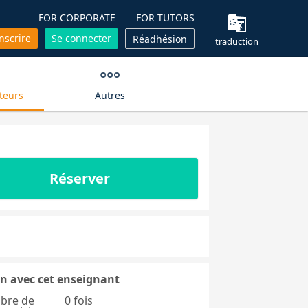
FOR CORPORATE
FOR TUTORS
inscrire
Se connecter
Réadhésion
traduction
teurs
Autres
Réserver
n avec cet enseignant
bre de
0 fois