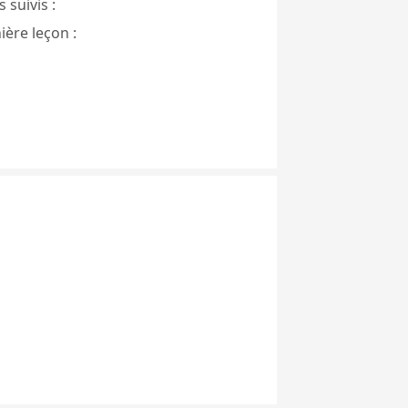
 suivis :
ière leçon :