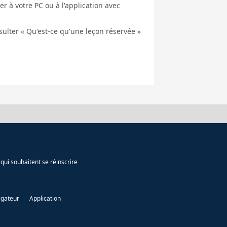
er à votre PC ou à l'application avec
nsulter « Qu'est-ce qu'une leçon réservée »
qui souhaitent se réinscrire
igateur
Application