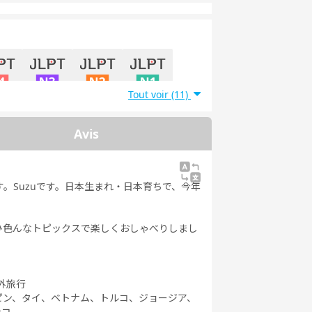
Tout voir (11)
能力試
日本語能力試
日本語能力試
日本語能力試
4級
験3級
験2級
験1級
Avis
。Suzuです。日本生まれ・日本育ちで、今年
ひ色んなトピックスで楽しくおしゃべりしまし
外旅行
ピン、タイ、ベトナム、トルコ、ジョージア、
シコ