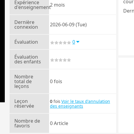
cours
Expérience
2 mois
d'enseignement
Dern
Dernière
2026-06-09 (Tue)
connexion
Évaluation
0
Évaluation
des enfants
Nombre
total de
0 fois
leçons
Leçon
0
Voir le taux d'annulation
fois
réservée
des enseignants
Nombre de
0 Article
favoris