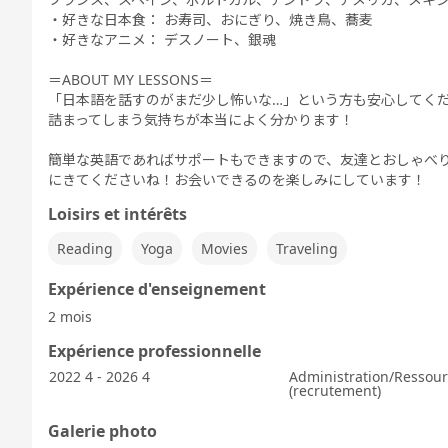
・好きな日本食： お寿司、おにぎり、焼き鳥、蕎麦
・好きなアニメ： デスノート、銀魂
＝ABOUT MY LESSONS＝
「日本語を話すのがまだ少し怖いな…」という方も安心してく
詰まってしまう気持ちが本当によく分かります！
簡単な英語であればサポートもできますので、友達とおしゃべ
にきてくださいね！お会いできるのを楽しみにしています！
Loisirs et intérêts
Reading
Yoga
Movies
Traveling
Expérience d'enseignement
2 mois
Expérience professionnelle
2022 4 - 2026 4
Administration/Ressou
(recrutement)
Galerie photo