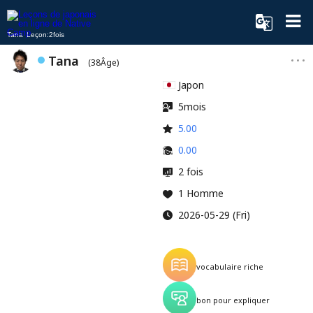
Tana Leçon:2fois
Tana
(38Âge)
Japon
5mois
5.00
0.00
2 fois
1 Homme
2026-05-29 (Fri)
vocabulaire riche
bon pour expliquer