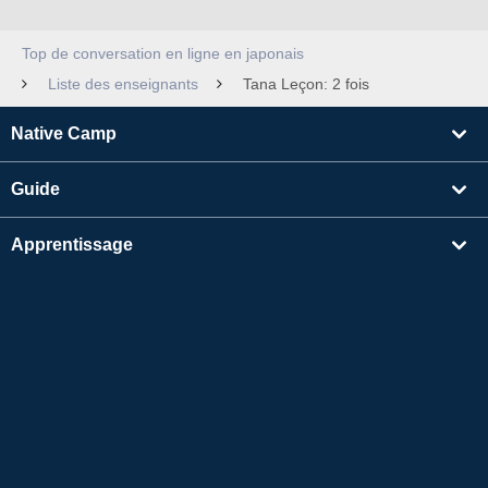
Top de conversation en ligne en japonais
Liste des enseignants
Tana Leçon: 2 fois
Native Camp
Guide
Apprentissage
Rechercher un enseignant
Autres
Informations sur l'entreprise