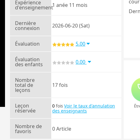
cours
Expérience
1 anée 11 mois
d'enseignement
Dern
Dernière
2026-06-20 (Sat)
connexion
Évaluation
5.00
Évaluation
0.00
des enfants
Nombre
total de
17 fois
leçons
Leçon
0
Voir le taux d'annulation
fois
Êtr
réservée
des enseignants
Nombre de
0 Article
favoris