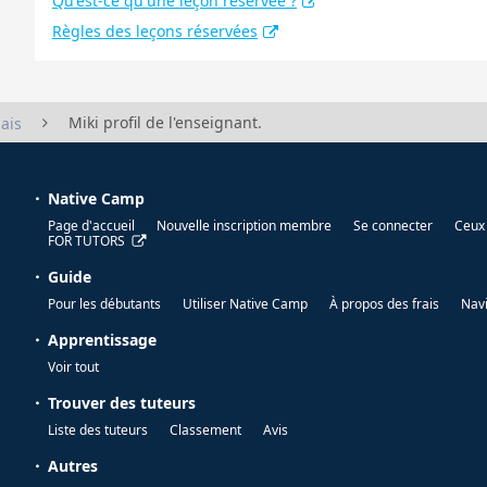
Qu'est-ce qu'une leçon réservée ?
Règles des leçons réservées
Miki profil de l'enseignant.
ais
Native Camp
Page d'accueil
Nouvelle inscription membre
Se connecter
Ceux 
FOR TUTORS
Guide
Pour les débutants
Utiliser Native Camp
À propos des frais
Nav
Apprentissage
Voir tout
Trouver des tuteurs
Liste des tuteurs
Classement
Avis
Autres