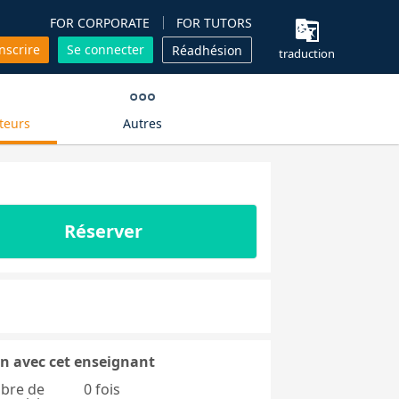
FOR CORPORATE
FOR TUTORS
inscrire
Se connecter
Réadhésion
traduction
teurs
Autres
Réserver
n avec cet enseignant
bre de
0 fois