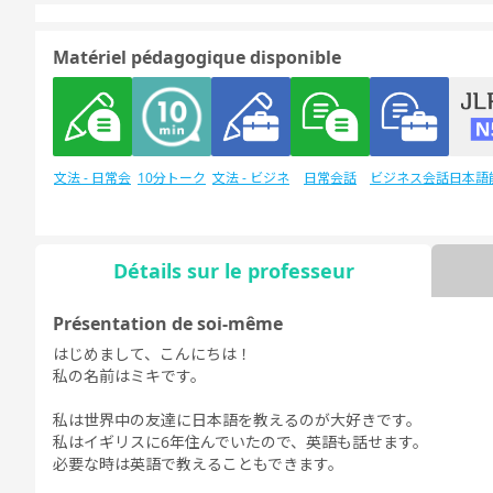
Matériel pédagogique disponible
文法 - 日常会
10分トーク
文法 - ビジネ
日常会話
ビジネス会話
日本語
話
ス会話
験
Détails sur le professeur
Discussion
日本語能力試
デイリートピ
Présentation de soi-même
libre
験1級
ック
はじめまして、こんにちは！
私の名前はミキです。
私は世界中の友達に日本語を教えるのが大好きです。
私はイギリスに6年住んでいたので、英語も話せます。
必要な時は英語で教えることもできます。