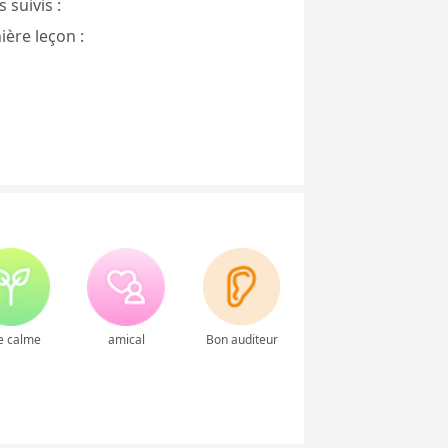
 suivis :
ière leçon :
e calme
amical
Bon auditeur