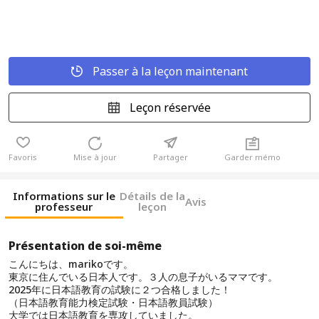
Passer à la leçon maintenant
Leçon réservée
Favoris
Mise à jour
Partager
Garder mémo
Informations sur le
Détails de la
Avis
professeur
leçon
Présentation de soi-même
こんにちは、marikoです。
東京に住んでいる日本人です。３人の息子がいるママです。
2025年に日本語教育の試験に２つ合格しました！
（日本語教育能力検定試験・日本語教員試験）
大学では日本語教育を専攻していました。