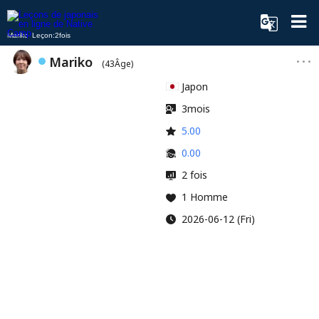
Mariko Leçon:2fois
Mariko
(43Âge)
Japon
3mois
5.00
0.00
2 fois
1 Homme
2026-06-12 (Fri)