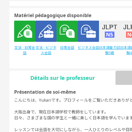
Matériel pédagogique disponible
文法 - 日常会
文法 - ビジネ
日常会話
ビジネス会話
日本語能力試
日本語
話
ス会話
験5級
験
Détails sur le professeur
Discussion
デイリートピ
libre
ック
Présentation de soi-même
こんにちは、Yukariです。プロフィールをご覧いただきありが
大阪出身で、現在日本語学校で教師をしています。
日々、さまざまな国の学生と一緒に楽しく日本語を学んでいま
レッスンでは会話を大切にしながら、一人ひとりのレベルや目