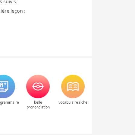
 suivis :
ière leçon :
 grammaire
belle
vocabulaire riche
prononciation