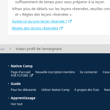
suffisamment de temps pour vous préparer à la leçon.
Pour plus de détails sur les leçons réservées, veuillez co
et « Règles des leçons réservées ».
Qu'est-ce qu'une leçon réservée ?
Règles des leçons réservées
Yukari profil de l'enseignant.
ais
Native Camp
Page d'accueil
Nouvelle inscription membre
Se connecter
Ceux 
FOR TUTORS
Guide
Pour les débutants
Utiliser Native Camp
À propos des frais
Nav
Apprentissage
Voir tout