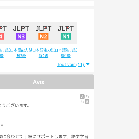
能力試
日本語能力試
日本語能力試
日本語能力試
4級
験3級
験2級
験1級
Tout voir (11)
Avis
とうございます。
す。
標に合わせて丁寧にサポートします。語学学習