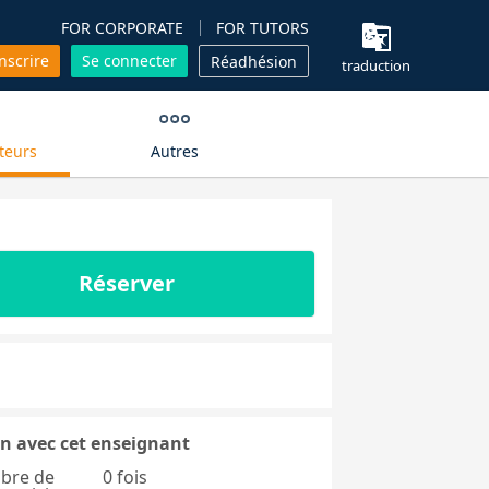
FOR CORPORATE
FOR TUTORS
inscrire
Se connecter
Réadhésion
traduction
teurs
Autres
Réserver
n avec cet enseignant
bre de
0 fois