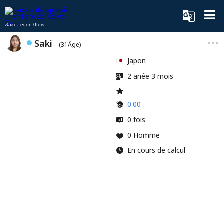
Saki Leçon:0fois
Saki
(31Âge)
Japon
2 anée 3 mois
0.00
0 fois
0 Homme
En cours de calcul