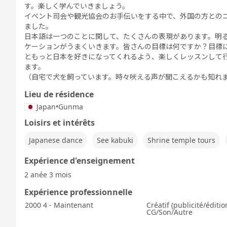
す。楽しく学んでいきましょう。
イベント司会や観光協会のお手伝いをする中で、外国の方との
ました。
日本語は一つのことに関して、たくさんの表現があります。明
ケーションがうまくいきます。皆さんの目標は何ですか？目標
ともっと日本を好きになってくれるよう、楽しくレッスンして行き
ます。
（自宅で犬を飼っています。時々吠える声が聞こえるかも知れ
Lieu de résidence
Japan
•
Gunma
Loisirs et intérêts
Japanese dance
See kabuki
Shrine temple tours
Expérience d'enseignement
2 anée 3 mois
Expérience professionnelle
2000 4 - Maintenant
Créatif (publicité/éditi
CG/Son/Autre