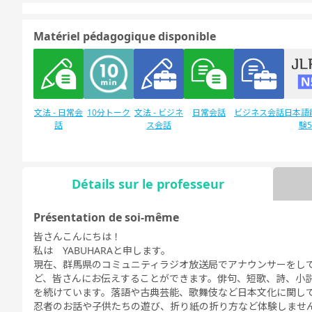
Matériel pédagogique disponible
文法 - 日常会
10分トーク
文法 - ビジネ
日常会話
ビジネス会話
日本語
話
ス会話
験
Détails sur le professeur
Discussion
日本語能力試
デイリートピ
libre
験1級
ック
Présentation de soi-même
皆さんこんにちは！
私は YABUHARAと申します。
現在、群馬県のコミュニティラジオ放送局でアナウンサーをし
ど、皆さんにお伝えすることができます。俳句、短歌、詩、小
を続けています。落語や古典芸能、歌舞伎など日本文化に関し
忍者のお話や子供たちの遊び、折り紙の折り方など体験しませ