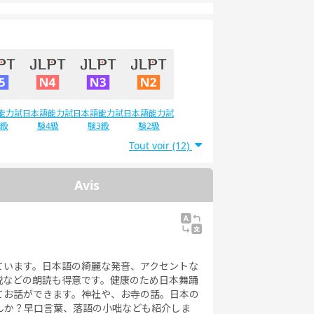
能力試
日本語能力試
日本語能力試
日本語能力試
5級
験4級
験3級
験2級
Tout voir (12)
Avis
ています。日本語の綺麗な発音、アクセントな
説などの朗読も得意です。健康のため日本舞踊
てお話ができます。神社や、お寺の話。日本の
んか？早口言葉、落語の小咄なども紹介しま