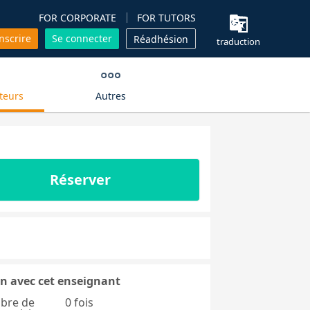
FOR CORPORATE
FOR TUTORS
inscrire
Se connecter
Réadhésion
traduction
teurs
Autres
Réserver
n avec cet enseignant
bre de
0 fois