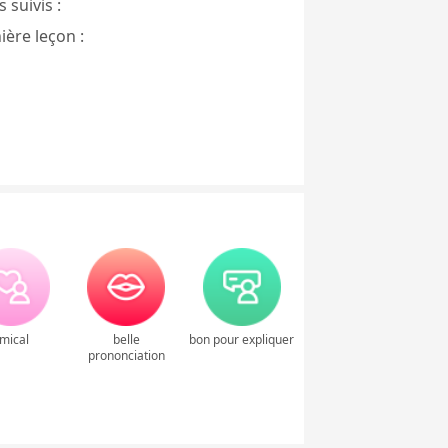
 suivis :
ière leçon :
mical
belle
bon pour expliquer
prononciation