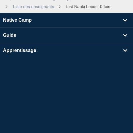
Liste des enseignants
test Naoki Leçon: 0 fois
Native Camp
Guide
Apprentissage
Rechercher un enseignant
Autres
Informations sur l'entreprise
Apple et le logo Apple sont des marques déposées d'Apple Inc. aux États-Unis et dans