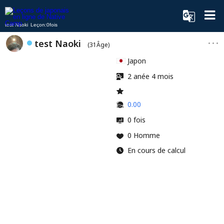
test Naoki Leçon:0fois
test Naoki
(31Âge)
Japon
2 anée 4 mois
0.00
0 fois
0 Homme
En cours de calcul