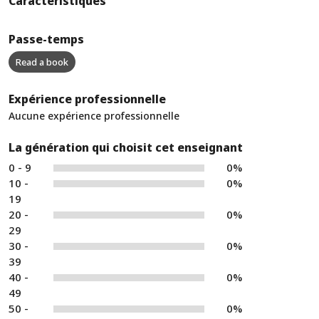
Caractéristiques
Passe-temps
Read a book
Expérience professionnelle
Aucune expérience professionnelle
La génération qui choisit cet enseignant
0 - 9
0%
10 -
0%
19
20 -
0%
29
30 -
0%
39
40 -
0%
49
50 -
0%