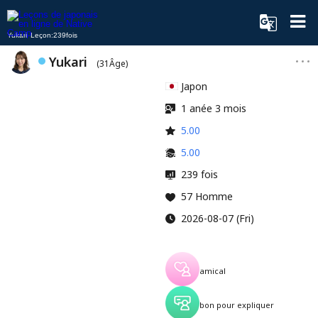
Yukari Leçon:239fois
Yukari
(31Âge)
Japon
1 anée 3 mois
5.00
5.00
239 fois
57 Homme
2026-08-07 (Fri)
amical
bon pour expliquer