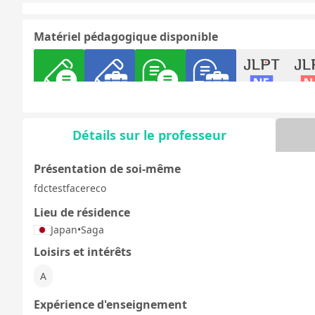
Matériel pédagogique disponible
文法 - 日常会
文法 - ビジネ
日常会話
ビジネス会話
日本語能力試
日本語
話
ス会話
験5級
験
Détails sur le professeur
Présentation de soi-même
fdctestfacereco
Discussion
デイリートピ
libre
ック
Lieu de résidence
Japan
•
Saga
Loisirs et intérêts
A
Expérience d'enseignement