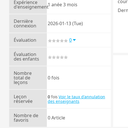
cours
Expérience
1 anée 3 mois
d'enseignement
Dern
Dernière
2026-01-13 (Tue)
connexion
Évaluation
0
Évaluation
des enfants
Nombre
total de
0 fois
leçons
Leçon
0
Voir le taux d'annulation
fois
réservée
des enseignants
Nombre de
0 Article
favoris