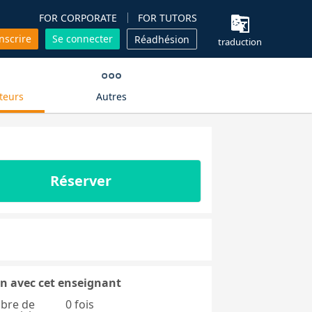
FOR CORPORATE
FOR TUTORS
inscrire
Se connecter
Réadhésion
traduction
teurs
Autres
Réserver
n avec cet enseignant
bre de
0 fois