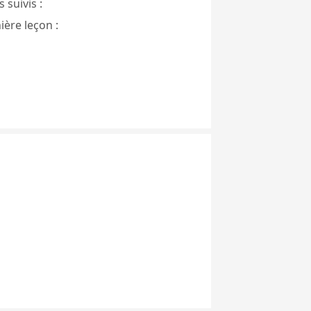
 suivis :
ière leçon :