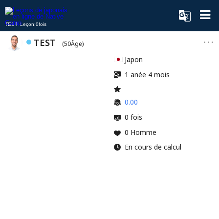
TEST Leçon:0fois
TEST
(50Âge)
Japon
1 anée 4 mois
0.00
0 fois
0 Homme
En cours de calcul