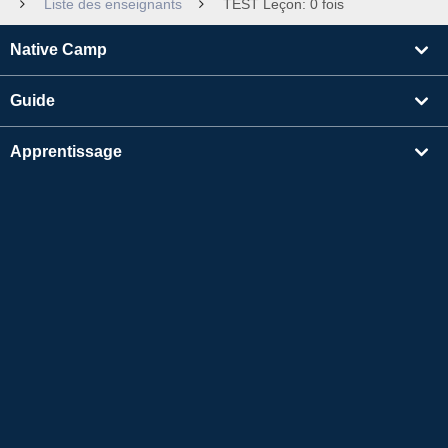
Liste des enseignants
TEST Leçon: 0 fois
Native Camp
Guide
Apprentissage
Rechercher un enseignant
Autres
Informations sur l'entreprise
Apple et le logo Apple sont des marques déposées d'Apple Inc. aux États-Unis et dans
d'autres pays. App Store est une marque de service d'Apple Inc.