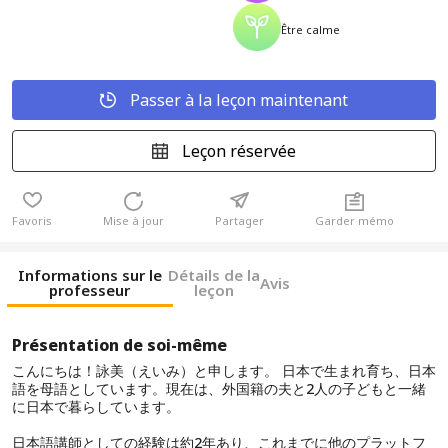
Être calme
Passer à la leçon maintenant
Leçon réservée
Favoris
Mise à jour
Partager
Garder mémo
Informations sur le
Détails de la
Avis
professeur
leçon
Présentation de soi-même
こんにちは！詠美（えいみ）と申します。 日本で生まれ育ち、日本
語を母語としています。現在は、外国籍の夫と2人の子どもと一緒
に日本で暮らしています。
日本語講師としての経験は約2年あり、これまでに他のプラットフ