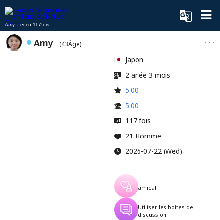
Amy Leçon:117fois
Amy
(43Âge)
Japon
2 anée 3 mois
5.00
5.00
117 fois
21 Homme
2026-07-22 (Wed)
amical
Utiliser les boîtes de
discussion