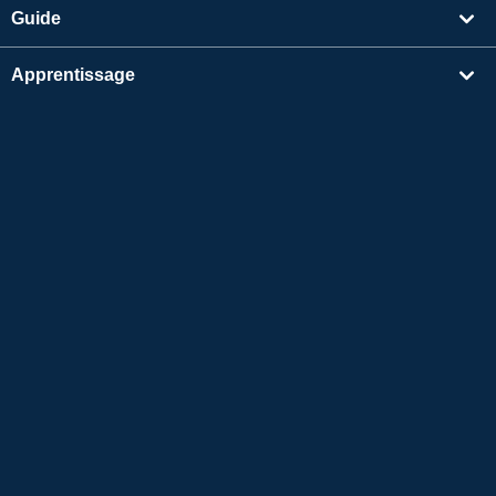
Guide
Apprentissage
Rechercher un enseignant
Autres
Informations sur l'entreprise
Apple et le logo Apple sont des marques déposées d'Apple Inc. aux États-Unis et dans
d'autres pays. App Store est une marque de service d'Apple Inc.
Google Play est une marque de commerce de Google LLC.
Copyright © 2026 Conversation en ligne en japonais
Native Camp All Rights Reserved.