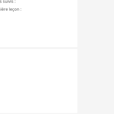
 suivis :
ière leçon :