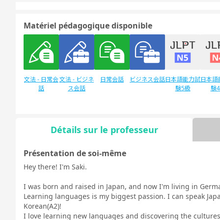
Matériel pédagogique disponible
文法 - 日常会
文法 - ビジネ
日常会話
ビジネス会話
日本語能力試
日本語
話
ス会話
験5級
験
Détails sur le professeur
Discussion
デイリートピ
libre
ック
Présentation de soi-même
Hey there! I'm Saki.
I was born and raised in Japan, and now I'm living in German
Learning languages is my biggest passion. I can speak Jap
Korean(A2)!
I love learning new languages and discovering the culture