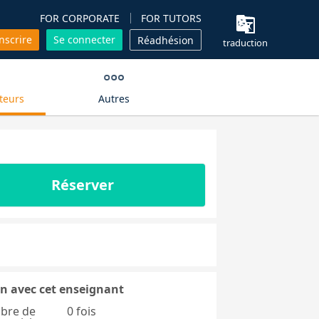
FOR CORPORATE
FOR TUTORS
inscrire
Se connecter
Réadhésion
traduction
teurs
Autres
Réserver
n avec cet enseignant
bre de
0 fois