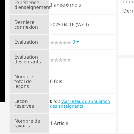
cours
Expérience
1 anée 6 mois
d'enseignement
Dern
Dernière
2025-04-16 (Wed)
connexion
Évaluation
0
Évaluation
des enfants
Nombre
total de
0 fois
leçons
Leçon
0
Voir le taux d'annulation
fois
réservée
des enseignants
Nombre de
1 Article
favoris