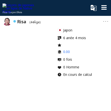
Risa Leçon:0fois
Risa
(44Âge)
Japon
6 anée 4 mois
0.00
0 fois
0 Homme
En cours de calcul