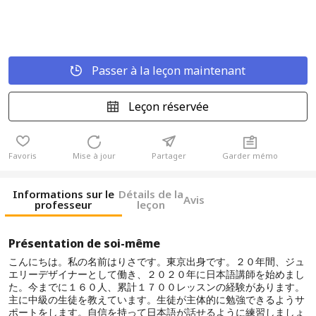
Passer à la leçon maintenant
Leçon réservée
Favoris
Mise à jour
Partager
Garder mémo
Informations sur le
Détails de la
Avis
professeur
leçon
Présentation de soi-même
こんにちは。私の名前はりさです。東京出身です。２０年間、ジュ
エリーデザイナーとして働き、２０２０年に日本語講師を始めまし
た。今までに１６０人、累計１７００レッスンの経験があります。
主に中級の生徒を教えています。生徒が主体的に勉強できるようサ
ポートをします。自信を持って日本語が話せるように練習しましょ