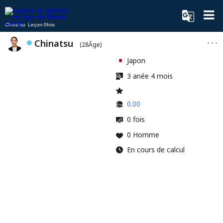
Chinatsu Leçon:0fois
Chinatsu
(28Âge)
Japon
3 anée 4 mois
0.00
0 fois
0 Homme
En cours de calcul