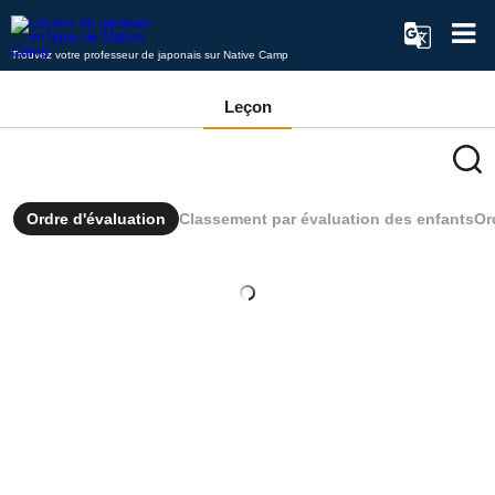
Trouvez votre professeur de japonais sur Native Camp
Leçon
Ordre d'évaluation
Classement par évaluation des enfants
Or