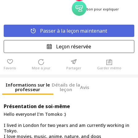
bon pour expliquer
Passer à la leçon maintenant
Leçon réservée
Favoris
Mise à jour
Partager
Garder mémo
Informations sur le
Détails de la
Avis
professeur
leçon
Présentation de soi-même
Hello everyone! I’m Tomoko :)
I lived in London for two years and am currently working in
Tokyo.
I love movies, music, anime, nature, and dogs