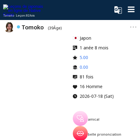
Tomoko Leçon:81fois
Tomoko
(39Âge)
Japon
1 anée 8 mois
5.00
0.00
81 fois
16 Homme
2026-07-18 (Sat)
amical
belle prononciation