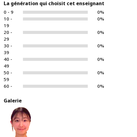
La génération qui choisit cet enseignant
0 - 9
0%
10 -
0%
19
20 -
0%
29
30 -
0%
39
40 -
0%
49
50 -
0%
59
60 -
0%
Galerie