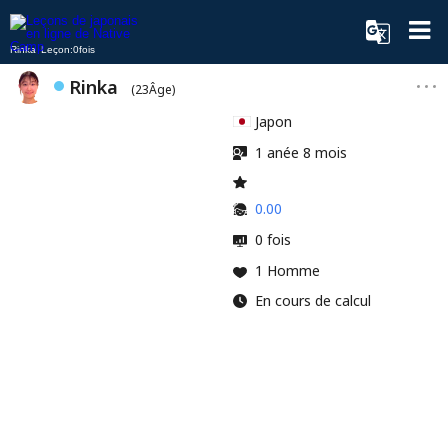
Rinka Leçon:0fois
Rinka
(23Âge)
Japon
1 anée 8 mois
0.00
0 fois
1 Homme
En cours de calcul