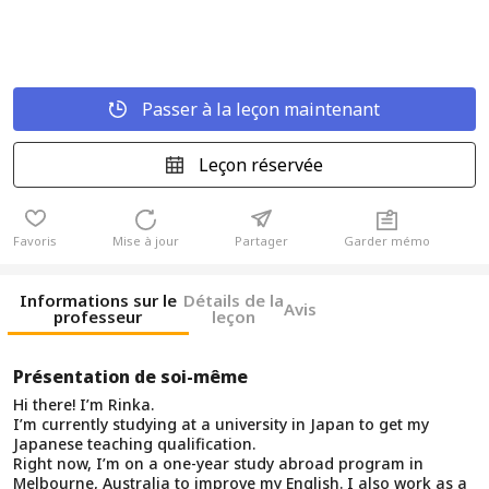
Passer à la leçon maintenant
Leçon réservée
Favoris
Mise à jour
Partager
Garder mémo
Informations sur le
Détails de la
Avis
professeur
leçon
Présentation de soi-même
Hi there! I’m Rinka.
I’m currently studying at a university in Japan to get my
Japanese teaching qualification.
Right now, I’m on a one-year study abroad program in
Melbourne, Australia to improve my English. I also work as a