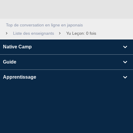
Top de conversation en ligne en japonais
Liste des enseignants
Yu Leçon: 0 fois
Native Camp
Guide
Apprentissage
Rechercher un enseignant
Autres
Informations sur l'entreprise