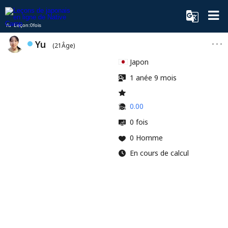
Yu Leçon:0fois
Yu
(21Âge)
Japon
1 anée 9 mois
0.00
0 fois
0 Homme
En cours de calcul