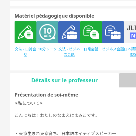
Matériel pédagogique disponible
文法 - 日常会
10分トーク
文法 - ビジネ
日常会話
ビジネス会話
日本語
話
ス会話
験
Détails sur le professeur
Discussion
日本語能力試
デイリートピ
libre
験1級
ック
Présentation de soi-même
✴︎私について✴︎
こんにちは！わたしのなまえはまみこです。
・東京生まれ東京育ち、日本語ネイティブスピーカー