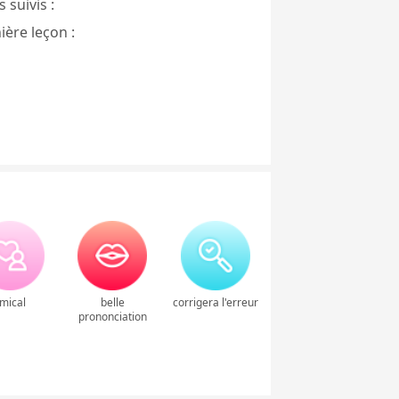
 suivis :
ière leçon :
mical
belle
corrigera l'erreur
prononciation