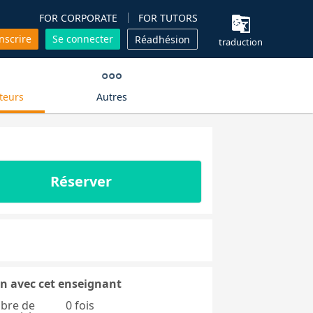
FOR CORPORATE
FOR TUTORS
inscrire
Se connecter
Réadhésion
traduction
teurs
Autres
Réserver
n avec cet enseignant
bre de
0 fois