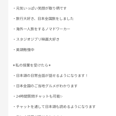
・元気いっぱい笑顔が取り柄です
・旅行大好き、日本全国旅をしました
・海外一人旅をするノマドワーカー
・スタジオジブリ映画大好き
・英語勉強中
✴︎私の授業を受けたら✴︎
・日本語の日常会話が話せるようになります！
・日本全国のご当地グルメがわかります
・24時間質問チャットも可能✨
・チャットを通して日本語も読めるようになります