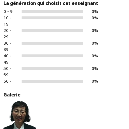
La génération qui choisit cet enseignant
0 - 9
0%
10 -
0%
19
20 -
0%
29
30 -
0%
39
40 -
0%
49
50 -
0%
59
60 -
0%
Galerie