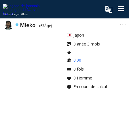
Mieko Leçon:0fois
Mieko
(63Âge)
Japon
3 anée 3 mois
0.00
0 fois
0 Homme
En cours de calcul