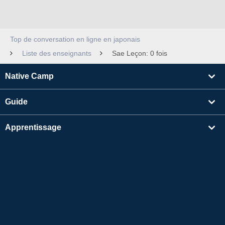
Top de conversation en ligne en japonais
Liste des enseignants
Sae Leçon: 0 fois
Native Camp
Guide
Apprentissage
Rechercher un enseignant
Autres
Informations sur l'entreprise