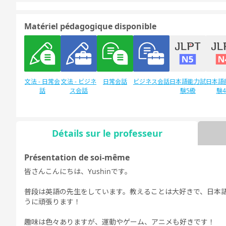
Matériel pédagogique disponible
文法 - 日常会
文法 - ビジネ
日常会話
ビジネス会話
日本語能力試
日本語
話
ス会話
験5級
験
Détails sur le professeur
Discussion
デイリートピ
libre
ック
Présentation de soi-même
皆さんこんにちは、Yushinです。
普段は英語の先生をしています。教えることは大好きで、日本
うに頑張ります！
趣味は色々ありますが、運動やゲーム、アニメも好きです！