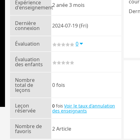
cours
Expérience
2 anée 3 mois
d'enseignement
Dern
Dernière
2024-07-19 (Fri)
connexion
Évaluation
0
Évaluation
des enfants
Nombre
total de
0 fois
leçons
Leçon
0
Voir le taux d'annulation
fois
réservée
des enseignants
Nombre de
2 Article
favoris