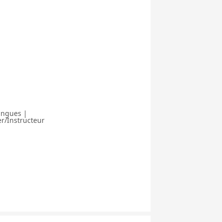
angues |
r/Instructeur