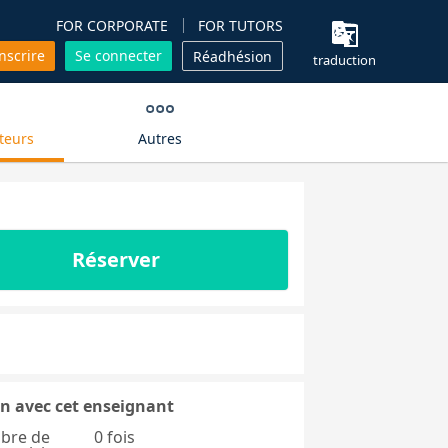
FOR CORPORATE
FOR TUTORS
inscrire
Se connecter
Réadhésion
traduction
teurs
Autres
Réserver
n avec cet enseignant
bre de
0 fois