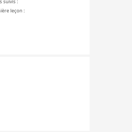
 suivis :
ière leçon :