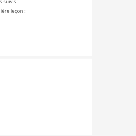
 suivis :
ière leçon :