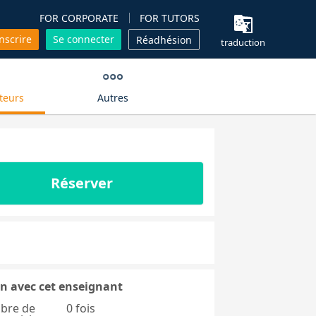
FOR CORPORATE
FOR TUTORS
inscrire
Se connecter
Réadhésion
traduction
teurs
Autres
Réserver
n avec cet enseignant
bre de
0 fois