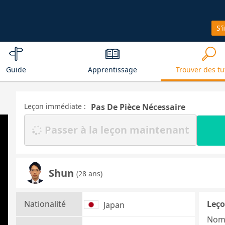
S'
Guide
Apprentissage
Trouver des tu
Leçon immédiate :
Pas De Pièce Nécessaire
Passer à la leçon maintenant
Shun
(28 ans)
Nationalité
Leço
Japan
Nom