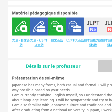
Matériel pédagogique disponible
文法 - 日常会
文法 - ビジネ
日常会話
ビジネス会話
日本語能力試
日本語
話
ス会話
験5級
験
Détails sur le professeur
Discussion
デイリートピ
libre
ック
Présentation de soi-même
Japanese has many forms, both casual and formal. I will pro
way possible based on your needs.
I am currently studying English myself, so I understand t
about language learning. I will be sympathetic and try to 
I am also familiar with Japanese culture and traditions an
After graduating from a national university in Japan, I wo