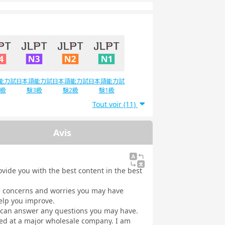
能力試
日本語能力試
日本語能力試
日本語能力試
4級
験3級
験2級
験1級
Tout voir (11)
Avis
vide you with the best content in the best
he concerns and worries you may have
help you improve.
d can answer any questions you may have.
rked at a major wholesale company. I am