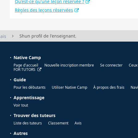
Qu'est-ce qu'une leçon réservée ?
Règles des leçons réservées
Shun profil de l'enseignant.
ais
Native Camp
Page d'accueil
Nouvelle inscription membre
Se connecter
Ceux 
FOR TUTORS
Guide
Pour les débutants
Utiliser Native Camp
À propos des frais
Nav
Apprentissage
Voir tout
Trouver des tuteurs
Liste des tuteurs
Classement
Avis
Autres