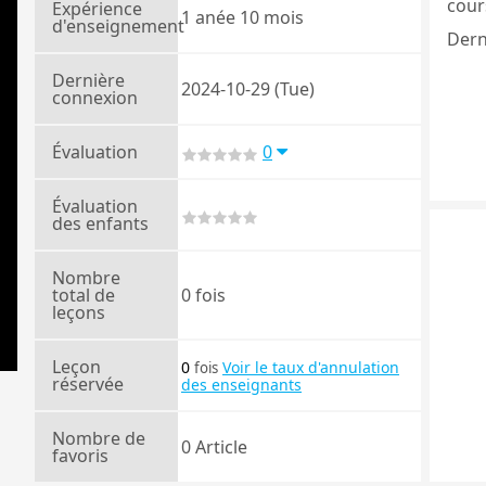
cours
Expérience
1 anée 10 mois
d'enseignement
Dern
Dernière
2024-10-29 (Tue)
connexion
Évaluation
0
Évaluation
des enfants
Nombre
total de
0 fois
leçons
Leçon
0
Voir le taux d'annulation
fois
réservée
des enseignants
Nombre de
0 Article
favoris