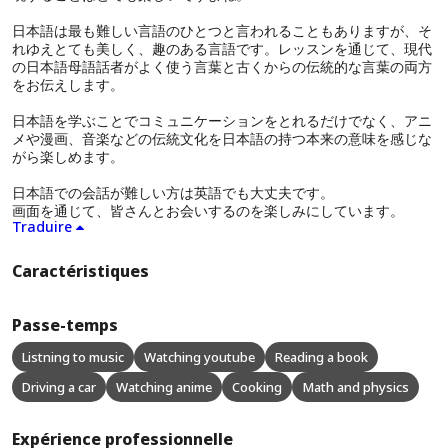
日本語は最も難しい言語のひとつと言われることもありますが、そ
れゆえとても美しく、趣のある言語です。レッスンを通じて、現代
の日本語母語話者がよく使う言葉と古くからの伝統的な言葉の両方
をお伝えします。
日本語を学ぶことでコミュニケーションをとれるだけでなく、アニ
メや漫画、音楽などの伝統文化を日本語の持つ本来の意味を感じな
がら楽しめます。
日本語での会話が難しい方は英語でも大丈夫です。
画面を通じて、皆さんとお会いするのを楽しみにしています。
Traduire
Caractéristiques
Passe-temps
Listning to music
Watching youtube
Reading a book
Driving a car
Watching anime
Cooking
Math and physics
Expérience professionnelle