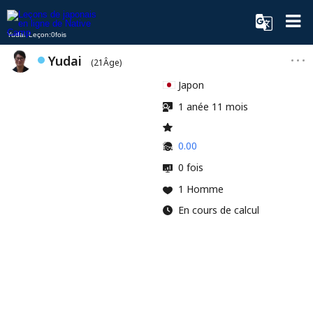
Yudai Leçon:0fois
Yudai
(21Âge)
Japon
1 anée 11 mois
0.00
0 fois
1 Homme
En cours de calcul