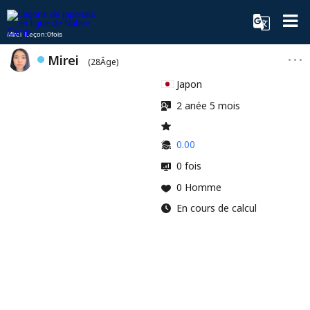
Mirei Leçon:0fois
Mirei
(28Âge)
Japon
2 anée 5 mois
0.00
0 fois
0 Homme
En cours de calcul