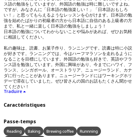
ス語の勉強をしていますが、外国語の勉強は時に難しいですよね。
ですが、みなさんに「日本語の勉強楽しい！」「日本語おもしろ
い！」と思ってもらえるようなレッスンを心がけます。日本語の勉
強を始めたばかりの初級者の方から日本語に自信のある上級者の方
まで、私と一緒に楽しく日本語の勉強をしましょう！
日本語の勉強についてわからないことや悩みがあれば、ぜひお気軽
に相談してください。
私の趣味は、読書、お菓子作り、ランニングです。読書は特に小説
が好きです。ランニングでは、今はハーフマラソンを走れるように
なることを目標にしています。外国語の勉強も好きで、英語やフラ
ンス語を勉強しています。外国に興味があり、今までにハワイ、フ
ランス、シンガポール、オーストラリア、ニュージーランド、カナ
ダに行ったことがあります。ニュージーランドにはワーキングホリ
デーで滞在していました。ぜひ皆さんの国のお話もたくさん聞かせ
てください！
Traduire
Caractéristiques
Passe-temps
Reading
Baking
Brewing coffee
Runnning