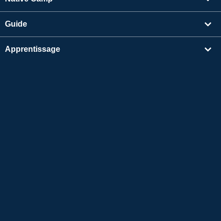
Guide
Apprentissage
Rechercher un enseignant
Autres
Informations sur l'entreprise
Apple et le logo Apple sont des marques déposées d'Apple Inc. aux États-Unis et dans
d'autres pays. App Store est une marque de service d'Apple Inc.
Google Play est une marque de commerce de Google LLC.
Copyright © 2026 Conversation en ligne en japonais