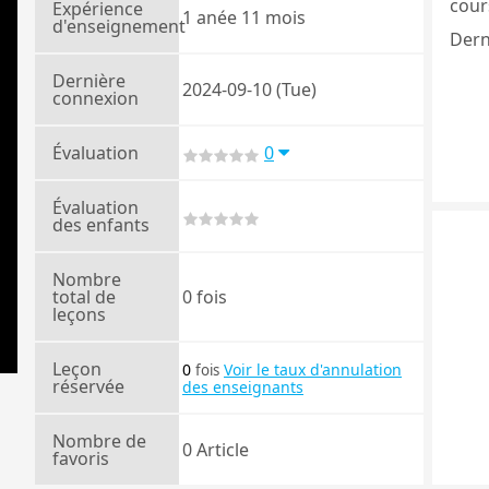
cours
Expérience
1 anée 11 mois
d'enseignement
Dern
Dernière
2024-09-10 (Tue)
connexion
Évaluation
0
Évaluation
des enfants
Nombre
total de
0 fois
leçons
Leçon
0
Voir le taux d'annulation
fois
réservée
des enseignants
Nombre de
0 Article
favoris