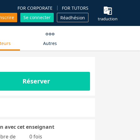
FOR CORPORATE
FOR TUTORS
inscrire
Se connecter
Réadhésion
traduction
teurs
Autres
Réserver
n avec cet enseignant
bre de
0 fois