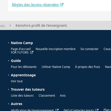
Règles des leçons réservées
Kenshiro profil de l'enseignant.
ais
Native Camp
Page d'accueil
Nouvelle inscription membre
Se connecter
Ceux 
FOR TUTORS
Guide
Pour les débutants
Utiliser Native Camp
À propos des frais
Nav
Apprentissage
Voir tout
Trouver des tuteurs
Liste des tuteurs
Classement
Avis
Autres
Plan 
Vérification de l'environnement
FAQ (Contactez-nous)