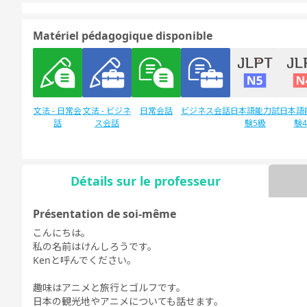
Matériel pédagogique disponible
文法 - 日常会
文法 - ビジネ
日常会話
ビジネス会話
日本語能力試
日本語
話
ス会話
験5級
験
Détails sur le professeur
Discussion
デイリートピ
libre
ック
Présentation de soi-même
こんにちは。
私の名前はけんしろうです。
Kenと呼んでください。
趣味はアニメと旅行とゴルフです。
日本の観光地やアニメについても話せます。