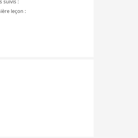
 suivis :
ière leçon :