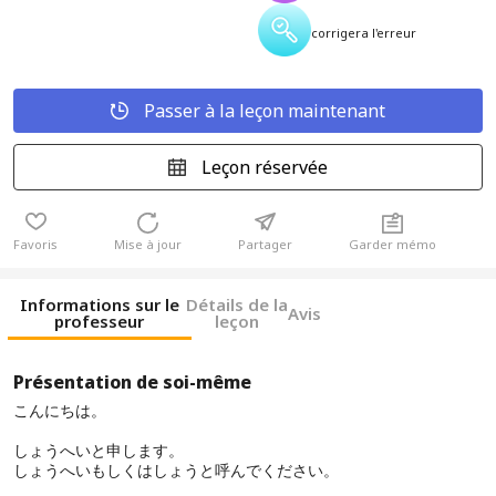
corrigera l'erreur
Passer à la leçon maintenant
Leçon réservée
Favoris
Mise à jour
Partager
Garder mémo
Informations sur le
Détails de la
Avis
professeur
leçon
Présentation de soi-même
こんにちは。
しょうへいと申します。
しょうへいもしくはしょうと呼んでください。