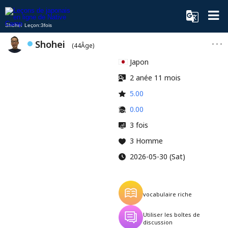
Shohei Leçon:3fois
Shohei
(44Âge)
Japon
2 anée 11 mois
5.00
0.00
3 fois
3 Homme
2026-05-30 (Sat)
vocabulaire riche
Utiliser les boîtes de
discussion