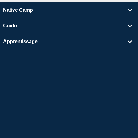
Native Camp
Guide
Apprentissage
Rechercher un enseignant
Autres
Informations sur l'entreprise
Apple et le logo Apple sont des marques déposées d'Apple Inc. aux États-Unis et dans
d'autres pays. App Store est une marque de service d'Apple Inc.
Google Play est une marque de commerce de Google LLC.