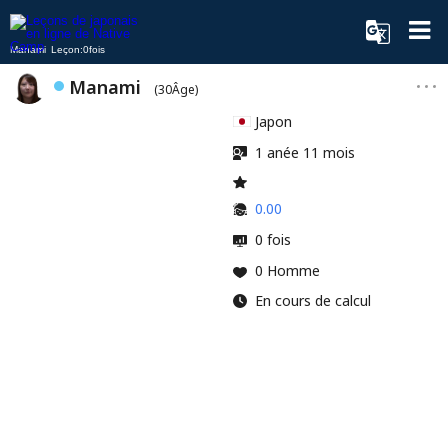
Manami Leçon:0fois
Manami
(30Âge)
Japon
1 anée 11 mois
0.00
0 fois
0 Homme
En cours de calcul