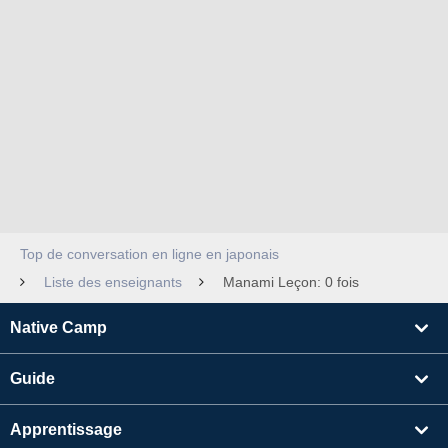
Top de conversation en ligne en japonais
Liste des enseignants
Manami Leçon: 0 fois
Native Camp
Guide
Apprentissage