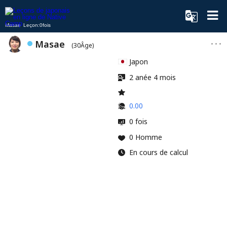
Masae Leçon:0fois
Masae
(30Âge)
Japon
2 anée 4 mois
0.00
0 fois
0 Homme
En cours de calcul