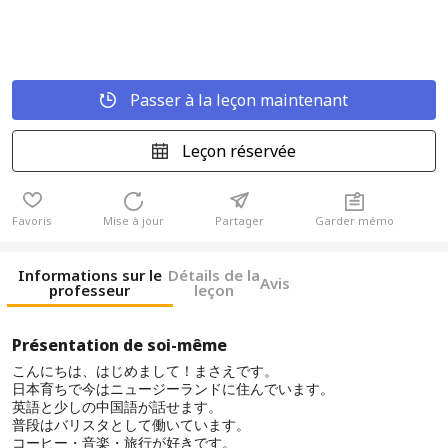
Passer à la leçon maintenant
Leçon réservée
Favoris
Mise à jour
Partager
Garder mémo
Informations sur le
Détails de la
Avis
professeur
leçon
Présentation de soi-même
こんにちは、はじめまして！まさえです。
日本育ちで今はニュージーランドに住んでいます。
英語と少しの中国語が話せます。
普段はバリスタとして働いています。
コーヒー・音楽・旅行が好きです。