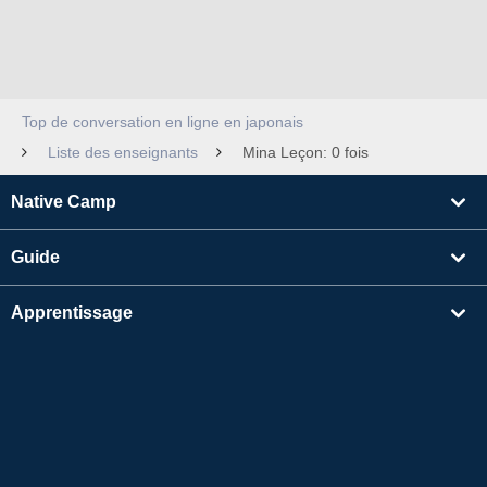
Top de conversation en ligne en japonais
Liste des enseignants
Mina Leçon: 0 fois
Native Camp
Guide
Apprentissage
Rechercher un enseignant
Autres
Informations sur l'entreprise