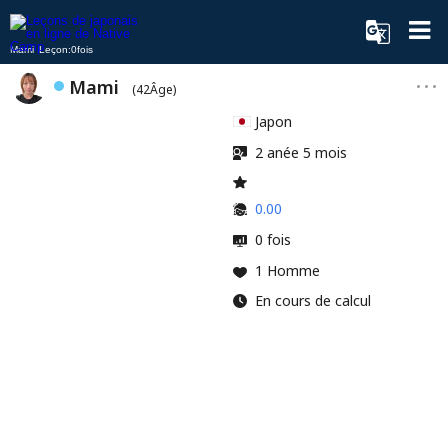
Mami Leçon:0fois
Mami
(42Âge)
Japon
2 anée 5 mois
0.00
0 fois
1 Homme
En cours de calcul