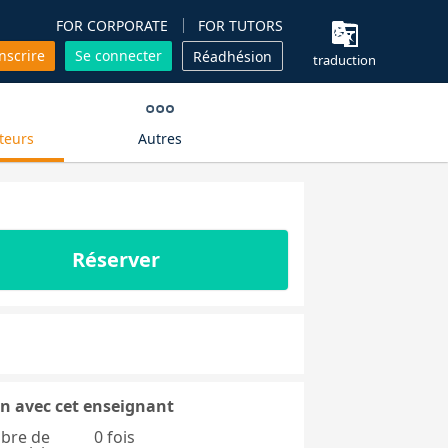
FOR CORPORATE
FOR TUTORS
inscrire
Se connecter
Réadhésion
traduction
teurs
Autres
Réserver
n avec cet enseignant
bre de
0 fois