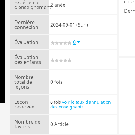
cours
Expérience
2 anée
d'enseignement
Dern
Dernière
2024-09-01 (Sun)
connexion
Évaluation
0
Évaluation
des enfants
Nombre
total de
0 fois
leçons
Leçon
0
Voir le taux d'annulation
fois
réservée
des enseignants
Nombre de
0 Article
favoris