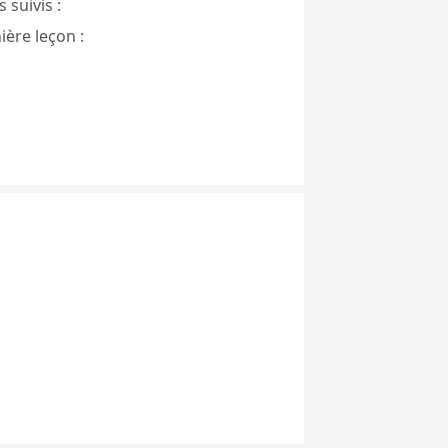
 suivis :
ière leçon :