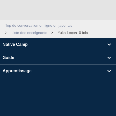
Top de conversation en ligne en japonais
Liste des enseignants
Yuka Leçon: 0 fois
Native Camp
Guide
Apprentissage
Rechercher un enseignant
Autres
Informations sur l'entreprise