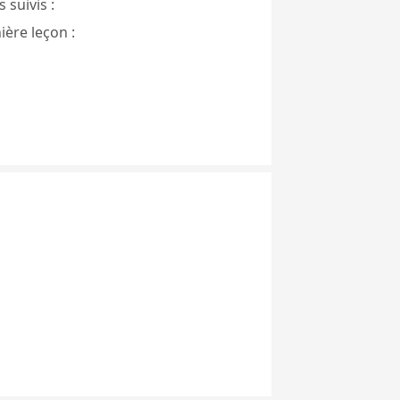
 suivis :
ière leçon :