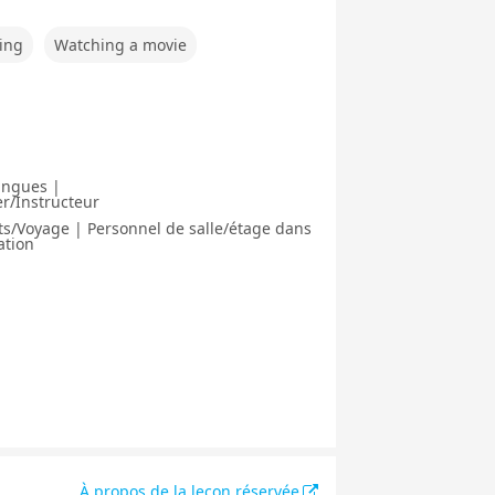
ing
Watching a movie
angues |
r/Instructeur
ts/Voyage | Personnel de salle/étage dans
ation
À propos de la leçon réservée