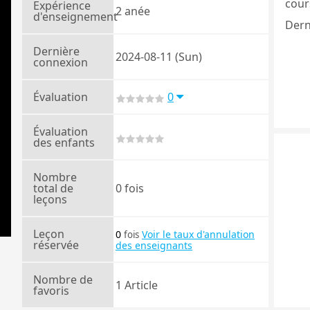
cours
Expérience
2 anée
d'enseignement
Dern
Dernière
2024-08-11 (Sun)
connexion
Évaluation
0
Évaluation
des enfants
Nombre
total de
0 fois
leçons
Leçon
0
Voir le taux d'annulation
fois
réservée
des enseignants
Nombre de
1 Article
favoris