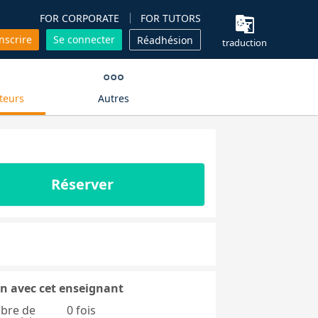
FOR CORPORATE
FOR TUTORS
inscrire
Se connecter
Réadhésion
traduction
teurs
Autres
Réserver
n avec cet enseignant
bre de
0 fois