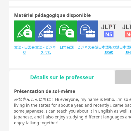
Matériel pédagogique disponible
文法 - 日常会
文法 - ビジネ
日常会話
ビジネス会話
日本語能力試
日本語
話
ス会話
験5級
験
Détails sur le professeur
Discussion
デイリートピ
libre
ック
Présentation de soi-même
みなさんこんにちは！Hi everyone, my name is Miho. I'm so excit
living in the states for about a year, and recently I came ba
some Japanese, I can teach you about it in English as well.
Japanese, and I also enjoy studying different languages and
enjoy talking together!