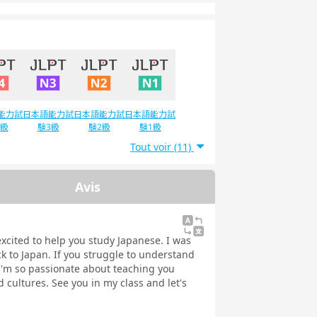
能力試
日本語能力試
日本語能力試
日本語能力試
4級
験3級
験2級
験1級
Tout voir (11)
Avis
ed to help you study Japanese. I was
ck to Japan. If you struggle to understand
 I'm so passionate about teaching you
 cultures. See you in my class and let's