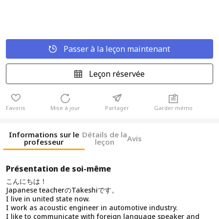
Passer à la leçon maintenant
Leçon réservée
Favoris
Mise à jour
Partager
Garder mémo
Informations sur le
Détails de la
Avis
professeur
leçon
Présentation de soi-même
こんにちは！
Japanese teacherのTakeshiです。
I live in united state now.
I work as acoustic engineer in automotive industry.
I like to communicate with foreign language speaker and