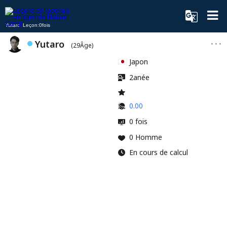
Yutaro Leçon:0fois
Yutaro
(29Âge)
Japon
2anée
0.00
0 fois
0 Homme
En cours de calcul