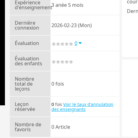
cours
Expérience
3 anée 5 mois
d'enseignement
Dern
Dernière
2026-02-23 (Mon)
connexion
Évaluation
0
Évaluation
des enfants
Nombre
total de
0 fois
leçons
Leçon
0
Voir le taux d'annulation
fois
réservée
des enseignants
Nombre de
0 Article
favoris