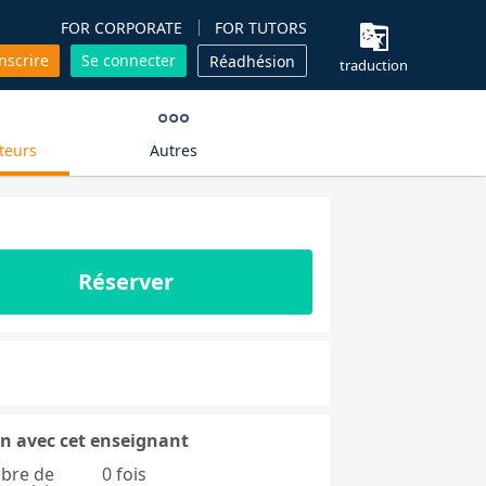
FOR CORPORATE
FOR TUTORS
inscrire
Se connecter
Réadhésion
traduction
teurs
Autres
Réserver
n avec cet enseignant
bre de
0 fois