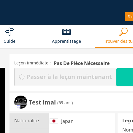
S'
Guide
Apprentissage
Trouver des tu
Leçon immédiate :
Pas De Pièce Nécessaire
Passer à la leçon maintenant
Test imai
(69 ans)
Nationalité
Leço
Japan
Nom