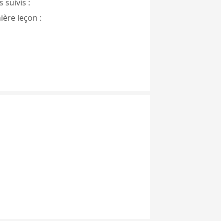
 suivis :
ière leçon :