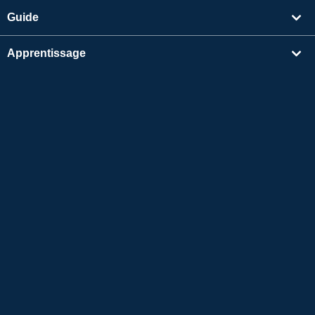
Guide
Apprentissage
Rechercher un enseignant
Autres
Informations sur l'entreprise
Apple et le logo Apple sont des marques déposées d'Apple Inc. aux États-Unis et dans
d'autres pays. App Store est une marque de service d'Apple Inc.
Google Play est une marque de commerce de Google LLC.
Copyright © 2026 Conversation en ligne en japonais
Native Camp All Rights Reserved.