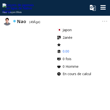
Nao Leçon:0fois
Nao
(49Âge)
Japon
2anée
0.00
0 fois
0 Homme
En cours de calcul