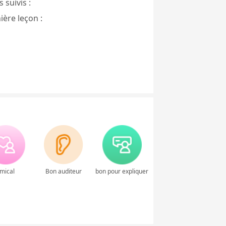
 suivis :
ière leçon :
mical
Bon auditeur
bon pour expliquer