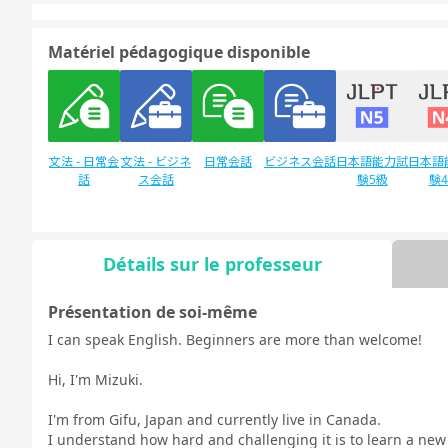
Matériel pédagogique disponible
文法 - 日常会
文法 - ビジネ
日常会話
ビジネス会話
日本語能力試
日本語
話
ス会話
験5級
験
Détails sur le professeur
Discussion
デイリートピ
libre
ック
Présentation de soi-même
I can speak English. Beginners are more than welcome!
Hi, I'm Mizuki.
I'm from Gifu, Japan and currently live in Canada.
I understand how hard and challenging it is to learn a ne