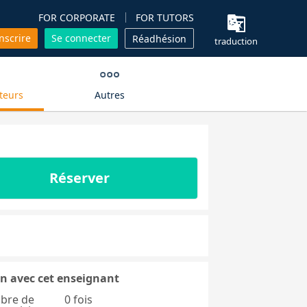
FOR CORPORATE
FOR TUTORS
inscrire
Se connecter
Réadhésion
traduction
teurs
Autres
Réserver
n avec cet enseignant
bre de
0 fois