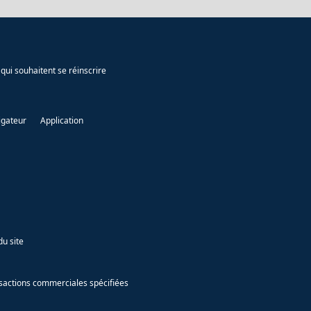
qui souhaitent se réinscrire
igateur
Application
du site
ansactions commerciales spécifiées