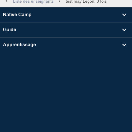
Liste des enseignants
test may Leçon: 0 fois
Native Camp
Guide
Apprentissage
Rechercher un enseignant
Autres
Informations sur l'entreprise
Apple et le logo Apple sont des marques déposées d'Apple Inc. aux États-Unis et dans
d'autres pays. App Store est une marque de service d'Apple Inc.