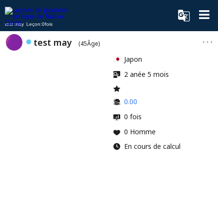
test may Leçon:0fois
test may
(45Âge)
Japon
2 anée 5 mois
0.00
0 fois
0 Homme
En cours de calcul