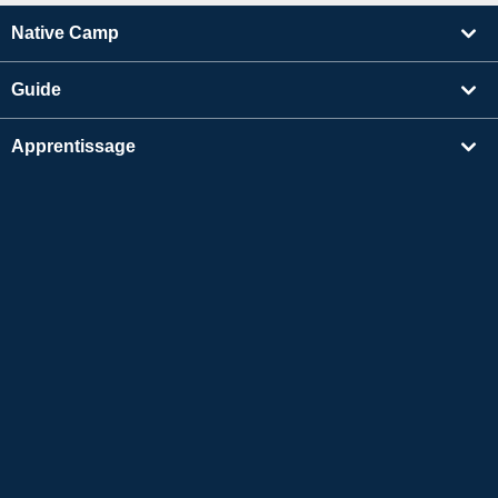
Native Camp
Guide
Apprentissage
Rechercher un enseignant
Autres
Informations sur l'entreprise
Apple et le logo Apple sont des marques déposées d'Apple Inc. aux États-Unis et dans
d'autres pays. App Store est une marque de service d'Apple Inc.
Google Play est une marque de commerce de Google LLC.