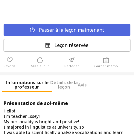
Passer à la leçon maintenant
Leçon réservée
Favoris
Mise à jour
Partager
Garder mémo
Informations sur le
Détails de la
Avis
professeur
leçon
Présentation de soi-même
Hello!
I'm teacher Issey!
My personality is bright and positive!
I majored in linguistics at university, so
I was able to scientifically analyze vocalizations and learn