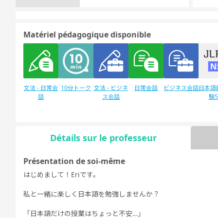
Matériel pédagogique disponible
文法 - 日常会
10分トーク
文法 - ビジネ
日常会話
ビジネス会話
日本語
話
ス会話
験
Détails sur le professeur
Discussion
日本語能力試
デイリートピ
libre
験1級
ック
Présentation de soi-même
はじめまして！Eriです。
私と一緒に楽しく日本語を勉強しませんか？
「日本語だけの授業はちょっと不安…」