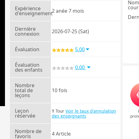
Nom
cours
Expérience
2 anée 7 mois
d'enseignement
Dern
Dernière
2026-07-25 (Sat)
connexion
Évaluation
5.00
Évaluation
0.00
des enfants
Nombre
total de
10 fois
leçons
Leçon
1
Voir le taux d'annulation
Tour
réservée
des enseignants
pron
Nombre de
4 Article
favoris