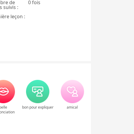
bre de
0 fois
 suivis :
ière leçon :
belle
bon pour expliquer
amical
onciation