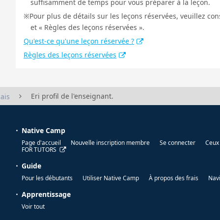
suffisamment de temps pour vous préparer à la leçon.
Pour plus de détails sur les leçons réservées, veuillez co
et « Règles des leçons réservées ».
Qu'est-ce qu'une leçon réservée ?
Règles des leçons réservées
Eri profil de l'enseignant.
ais
Native Camp
Page d'accueil
Nouvelle inscription membre
Se connecter
Ceux 
FOR TUTORS
Guide
Pour les débutants
Utiliser Native Camp
À propos des frais
Nav
Apprentissage
Voir tout